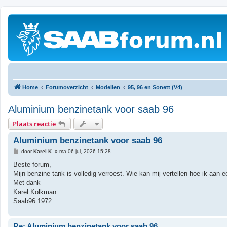
Home
Forumoverzicht
Modellen
95, 96 en Sonett (V4)
Aluminium benzinetank voor saab 96
Plaats reactie
Aluminium benzinetank voor saab 96
B
door
Karel K.
»
ma 06 jul, 2026 15:28
e
r
Beste forum,
i
Mijn benzine tank is volledig verroest. Wie kan mij vertellen hoe ik aa
c
h
Met dank
t
Karel Kolkman
Saab96 1972
Re: Aluminium benzinetank voor saab 96