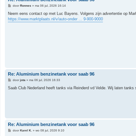
B
door
Ronnes
»
ma 06 jul, 2026 16:14
e
r
Neem eens contact op met Luc Bayens. Volgens zijn advertentie op Marktp
i
https://www.marktplaats.nl/v/auto-onder ... 9-900-9000
c
h
t
Re: Aluminium benzinetank voor saab 96
B
door
jota
»
ma 06 jul, 2026 16:33
e
r
Saab Club Nederland heeft tanks via Reinderd vd Velde. Wij laten tanks 
i
c
h
t
Re: Aluminium benzinetank voor saab 96
B
door
Karel K.
»
wo 08 jul, 2026 9:10
e