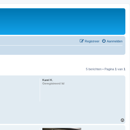
Registreer
Aanmelden
5 berichten • Pagina
1
van
1
Karel K.
Geregistreerd lid
O
m
h