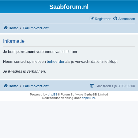
Saabforum.nl
Registreer
Aanmelden
Home
Forumoverzicht
Informatie
Je bent
permanent
verbannen van dit forum.
Neem contact op met een
beheerder
als je verwacht dat dit niet klopt.
Je IP-adres is verbannen.
Home
Forumoverzicht
Alle tijden zijn
UTC+02:00
Powered by
phpBB
® Forum Software © phpBB Limited
Nederlandse vertaling door
phpBB.nl
.