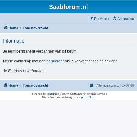
Saabforum.nl
Registreer
Aanmelden
Home
Forumoverzicht
Informatie
Je bent
permanent
verbannen van dit forum.
Neem contact op met een
beheerder
als je verwacht dat dit niet klopt.
Je IP-adres is verbannen.
Home
Forumoverzicht
Alle tijden zijn
UTC+02:00
Powered by
phpBB
® Forum Software © phpBB Limited
Nederlandse vertaling door
phpBB.nl
.