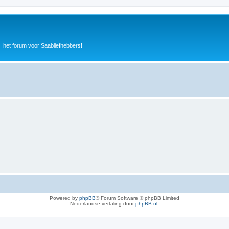
het forum voor Saabliefhebbers!
Powered by
phpBB
® Forum Software © phpBB Limited
Nederlandse vertaling door
phpBB.nl
.