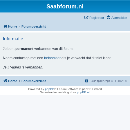
Saabforum.nl
Registreer
Aanmelden
Home
Forumoverzicht
Informatie
Je bent
permanent
verbannen van dit forum.
Neem contact op met een
beheerder
als je verwacht dat dit niet klopt.
Je IP-adres is verbannen.
Home
Forumoverzicht
Alle tijden zijn
UTC+02:00
Powered by
phpBB
® Forum Software © phpBB Limited
Nederlandse vertaling door
phpBB.nl
.