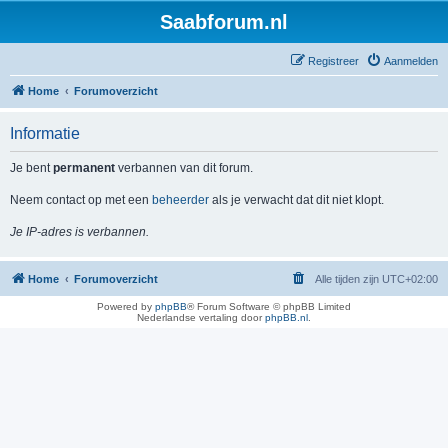
Saabforum.nl
Registreer
Aanmelden
Home
Forumoverzicht
Informatie
Je bent
permanent
verbannen van dit forum.
Neem contact op met een
beheerder
als je verwacht dat dit niet klopt.
Je IP-adres is verbannen.
Home
Forumoverzicht
Alle tijden zijn
UTC+02:00
Powered by
phpBB
® Forum Software © phpBB Limited
Nederlandse vertaling door
phpBB.nl
.