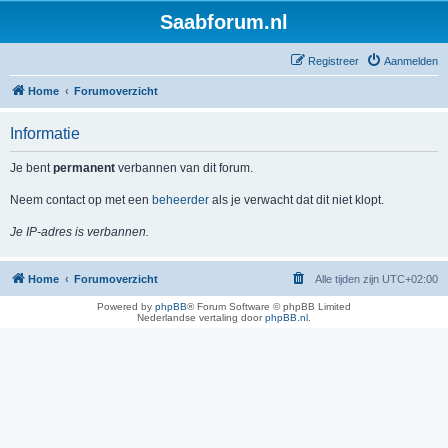
Saabforum.nl
Registreer
Aanmelden
Home
Forumoverzicht
Informatie
Je bent
permanent
verbannen van dit forum.
Neem contact op met een
beheerder
als je verwacht dat dit niet klopt.
Je IP-adres is verbannen.
Home
Forumoverzicht
Alle tijden zijn
UTC+02:00
Powered by
phpBB
® Forum Software © phpBB Limited
Nederlandse vertaling door
phpBB.nl
.