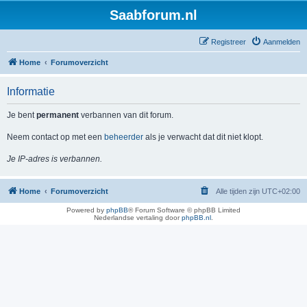
Saabforum.nl
Registreer
Aanmelden
Home
Forumoverzicht
Informatie
Je bent
permanent
verbannen van dit forum.
Neem contact op met een
beheerder
als je verwacht dat dit niet klopt.
Je IP-adres is verbannen.
Home
Forumoverzicht
Alle tijden zijn
UTC+02:00
Powered by
phpBB
® Forum Software © phpBB Limited
Nederlandse vertaling door
phpBB.nl
.