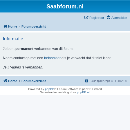
Saabforum.nl
Registreer
Aanmelden
Home
Forumoverzicht
Informatie
Je bent
permanent
verbannen van dit forum.
Neem contact op met een
beheerder
als je verwacht dat dit niet klopt.
Je IP-adres is verbannen.
Home
Forumoverzicht
Alle tijden zijn
UTC+02:00
Powered by
phpBB
® Forum Software © phpBB Limited
Nederlandse vertaling door
phpBB.nl
.