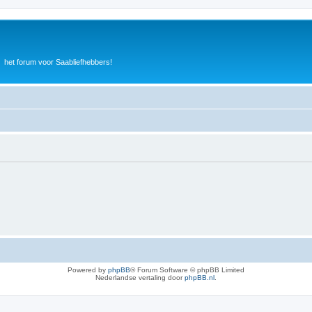
het forum voor Saabliefhebbers!
Powered by
phpBB
® Forum Software © phpBB Limited
Nederlandse vertaling door
phpBB.nl
.