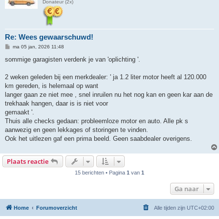
Donateur (2x)
Re: Wees gewaarschuwd!
B
ma 05 jan, 2026 11:48
e
r
sommige garagisten verdenk je van 'oplichting '.
i
c
h
2 weken geleden bij een merkdealer: ' ja 1.2 liter motor heeft al 120.000
t
km gereden, is helemaal op want
langer gaan ze niet mee , snel inruilen nu het nog kan en geen kar aan de
trekhaak hangen, daar is is niet voor
gemaakt '.
Thuis alle checks gedaan: probleemloze motor en auto. Alle pk s
aanwezig en geen lekkages of storingen te vinden.
Ook het uitlezen gaf een prima beeld. Geen saabdealer overigens.
Plaats reactie
15 berichten • Pagina
1
van
1
Ga naar
Home
Forumoverzicht
Alle tijden zijn
UTC+02:00