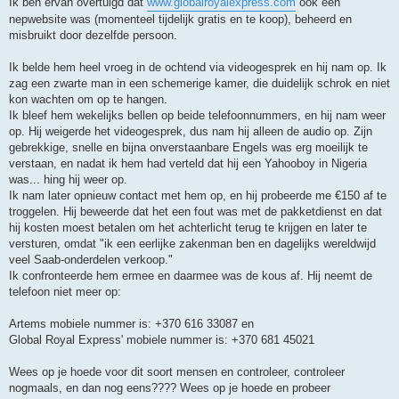
Ik ben ervan overtuigd dat
www.globalroyalexpress.com
ook een
nepwebsite was (momenteel tijdelijk gratis en te koop), beheerd en
misbruikt door dezelfde persoon.
Ik belde hem heel vroeg in de ochtend via videogesprek en hij nam op. Ik
zag een zwarte man in een schemerige kamer, die duidelijk schrok en niet
kon wachten om op te hangen.
Ik bleef hem wekelijks bellen op beide telefoonnummers, en hij nam weer
op. Hij weigerde het videogesprek, dus nam hij alleen de audio op. Zijn
gebrekkige, snelle en bijna onverstaanbare Engels was erg moeilijk te
verstaan, en nadat ik hem had verteld dat hij een Yahooboy in Nigeria
was... hing hij weer op.
Ik nam later opnieuw contact met hem op, en hij probeerde me €150 af te
troggelen. Hij beweerde dat het een fout was met de pakketdienst en dat
hij kosten moest betalen om het achterlicht terug te krijgen en later te
versturen, omdat "ik een eerlijke zakenman ben en dagelijks wereldwijd
veel Saab-onderdelen verkoop."
Ik confronteerde hem ermee en daarmee was de kous af. Hij neemt de
telefoon niet meer op:
Artems mobiele nummer is: +370 616 33087 en
Global Royal Express' mobiele nummer is: +370 681 45021
Wees op je hoede voor dit soort mensen en controleer, controleer
nogmaals, en dan nog eens???? Wees op je hoede en probeer