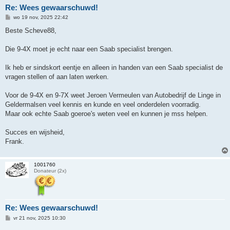
Re: Wees gewaarschuwd!
B
wo 19 nov, 2025 22:42
e
r
Beste Scheve88,
i
c
h
Die 9-4X moet je echt naar een Saab specialist brengen.
t
Ik heb er sindskort eentje en alleen in handen van een Saab specialist de
vragen stellen of aan laten werken.
Voor de 9-4X en 9-7X weet Jeroen Vermeulen van Autobedrijf de Linge in
Geldermalsen veel kennis en kunde en veel onderdelen voorradig.
Maar ook echte Saab goeroe's weten veel en kunnen je mss helpen.
Succes en wijsheid,
Frank.
1001760
Donateur (2x)
Re: Wees gewaarschuwd!
B
vr 21 nov, 2025 10:30
e
r