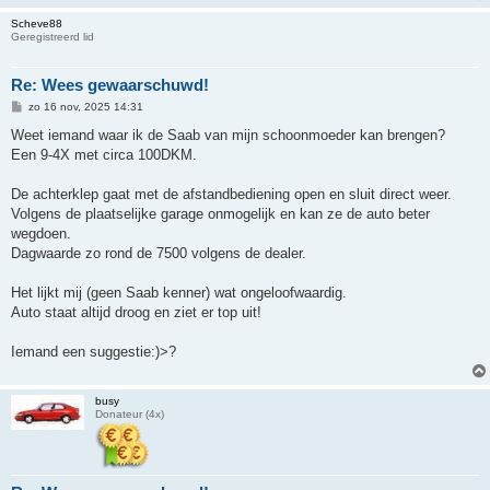
Scheve88
Geregistreerd lid
Re: Wees gewaarschuwd!
B
zo 16 nov, 2025 14:31
e
r
Weet iemand waar ik de Saab van mijn schoonmoeder kan brengen?
i
Een 9-4X met circa 100DKM.
c
h
t
De achterklep gaat met de afstandbediening open en sluit direct weer.
Volgens de plaatselijke garage onmogelijk en kan ze de auto beter
wegdoen.
Dagwaarde zo rond de 7500 volgens de dealer.
Het lijkt mij (geen Saab kenner) wat ongeloofwaardig.
Auto staat altijd droog en ziet er top uit!
Iemand een suggestie:)>?
busy
Donateur (4x)