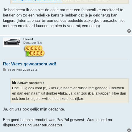
Je had neem ik aan niet de optie om met een fatsoenlijke creditcard te
betalen om zo een redelijke kans te hebben dat je je geld terug kan
krijgen. (Internationaal bij een serieus bedoelde zakelijke transactie niet
met een creditcard kunnen betalen is voor mij een no go).
Steve-O
Donateur (8x)
Re: Wees gewaarschuwd!
B
do 06 nov, 2025 13:27
e
r
i
Sa93Ve schreef:
↑
c
h
Hoe lullig ook voor je, ik las zijn naam en wist direct genoeg. Litouwen
t
en dan een naam uit donker Afrika. Ja, dan zou ik al afkappen. Hoe dan
ook ben je je geld kwijt en een zure les rijker.
Ja, dit was ook gelijk mijn gedachte.
Een goed betaalalternatief was PayPal geweest. Was je geld na
dispuutoplossing weer teruggestort.