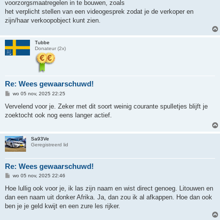
voorzorgsmaatregelen in te bouwen, zoals
het verplicht stellen van een videogesprek zodat je de verkoper en
zijn/haar verkoopobject kunt zien.
Tubbe
Donateur (2x)
Re: Wees gewaarschuwd!
B
wo 05 nov, 2025 22:25
e
r
Vervelend voor je. Zeker met dit soort weinig courante spulletjes blijft je
i
zoektocht ook nog eens langer actief.
c
h
t
Sa93Ve
Geregistreerd lid
Re: Wees gewaarschuwd!
B
wo 05 nov, 2025 22:46
e
r
Hoe lullig ook voor je, ik las zijn naam en wist direct genoeg. Litouwen en
i
dan een naam uit donker Afrika. Ja, dan zou ik al afkappen. Hoe dan ook
c
h
ben je je geld kwijt en een zure les rijker.
t