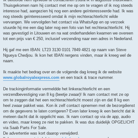
Thuisgekomen nam hij contact met me op om te vragen of ik nog steeds
interesse had, aangezien hij nog een andere geïnteresseerde had. Ik was
nog steeds geïnteresseerd omdat ik mijn rechterachterlicht wilde
vervangen. We vervolgden het contact via WhatsApp en op verzoek
stuurde hij me een dag later nog een foto van het rechterachterlicht. Hij
was gevestigd in Litouwen en na wat onderhandelen kwamen we overeen
tot een prijs van € 250, inclusief verzending naar een adres in Nederland.
Hij gaf me een IBAN: LT23 3130 0101 7849 4821 op naam van Steve
Ngueya Chedjou. Ik kon het IBAN nergens vinden, maar ik kreeg wel de
naam.
Ik maakte het bedrag over en de volgende dag kreeg ik de website
www.globalroyalexpress.com
en een track & trace nummer.
De trackinginformatie vermeldde het linkerachterlicht en een
verzendbevestiging van 8 kg (beetje zwaar)! Ik nam contact met ze op
om te zeggen dat het een rechterachterlicht moest zijn en dat 8 kg een
heel zwaar pakket was. Kon ik zelf contact opnemen met de bezorgdienst
om de gegevens te laten corrigeren? Even later kreeg ik een bericht dat ik
meteen dacht dat ik opgelicht was. Ik nam contact op via de app, audio
en video, maar kreeg ze niet te pakken. Ik was dus duidelijk OPGELICHT
via Saab Parts For Sale.
De advertentie was kort daarop verwijderd.