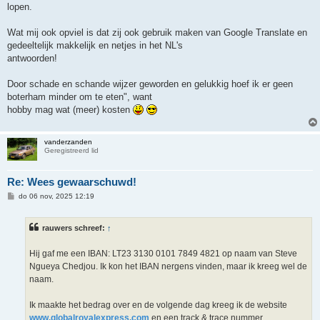
lopen.
Wat mij ook opviel is dat zij ook gebruik maken van Google Translate en
gedeeltelijk makkelijk en netjes in het NL's
antwoorden!
Door schade en schande wijzer geworden en gelukkig hoef ik er geen
boterham minder om te eten", want
hobby mag wat (meer) kosten
vanderzanden
Geregistreerd lid
Re: Wees gewaarschuwd!
B
do 06 nov, 2025 12:19
e
r
i
rauwers schreef:
↑
c
h
t
Hij gaf me een IBAN: LT23 3130 0101 7849 4821 op naam van Steve
Ngueya Chedjou. Ik kon het IBAN nergens vinden, maar ik kreeg wel de
naam.
Ik maakte het bedrag over en de volgende dag kreeg ik de website
www.globalroyalexpress.com
en een track & trace nummer.