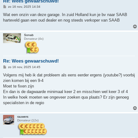
Re: Wees gewaarschuwd!
B
zo 16 nov, 2025 14:34
e
r
Wat een onzin van deze garage. In zuid Holland kun je bv naar SAAB
i
harteveld gaan een oud dealer en nog steeds verkoper van SAAB
c
h
t
Sonab
Donateur (4x)
Re: Wees gewaarschuwd!
B
zo 16 nov, 2025 14:45
e
r
Volgens mij heb ik dat probleem als eens eerder ergens (youtube?) voorbij
i
zien komen bij een 9-4
c
h
Moet te fixen zijn
t
En dan is de dagwaarde minimaal keer 2 en misschien wel keer 3 of 4
In welke hoek moeten we ongeveer zoeken qua plaats? Er zijn genoeg
specialisten in de regio
rauwers
Donateur (12x)