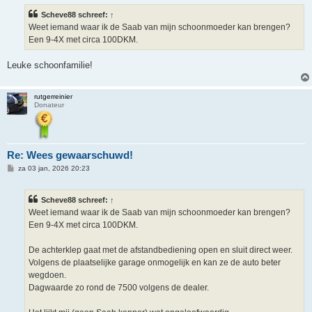
i
Scheve88 schreef:
↑
c
h
Weet iemand waar ik de Saab van mijn schoonmoeder kan brengen?
t
Een 9-4X met circa 100DKM.
Leuke schoonfamilie!
rutgerreinier
Donateur
Re: Wees gewaarschuwd!
B
za 03 jan, 2026 20:23
e
r
i
Scheve88 schreef:
↑
c
h
Weet iemand waar ik de Saab van mijn schoonmoeder kan brengen?
t
Een 9-4X met circa 100DKM.
De achterklep gaat met de afstandbediening open en sluit direct weer.
Volgens de plaatselijke garage onmogelijk en kan ze de auto beter
wegdoen.
Dagwaarde zo rond de 7500 volgens de dealer.