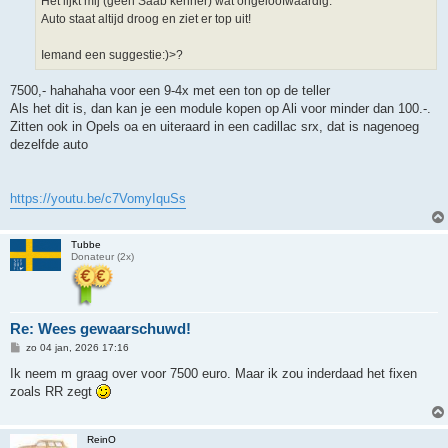
Het lijkt mij (geen Saab kenner) wat ongeloofwaardig.
Auto staat altijd droog en ziet er top uit!
Iemand een suggestie:)>?
7500,- hahahaha voor een 9-4x met een ton op de teller
Als het dit is, dan kan je een module kopen op Ali voor minder dan 100.-.
Zitten ook in Opels oa en uiteraard in een cadillac srx, dat is nagenoeg
dezelfde auto
https://youtu.be/c7VomyIquSs
Tubbe
Donateur (2x)
Re: Wees gewaarschuwd!
B
zo 04 jan, 2026 17:16
e
r
Ik neem m graag over voor 7500 euro. Maar ik zou inderdaad het fixen
i
zoals RR zegt
c
h
t
ReinO