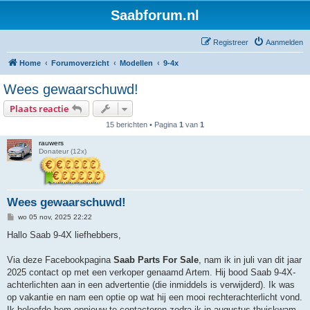
Saabforum.nl
Registreer
Aanmelden
Home
Forumoverzicht
Modellen
9-4x
Wees gewaarschuwd!
Plaats reactie
15 berichten • Pagina
1
van
1
rauwers
Donateur (12x)
Wees gewaarschuwd!
B
wo 05 nov, 2025 22:22
e
r
Hallo Saab 9-4X liefhebbers,
i
c
h
Via deze Facebookpagina
Saab Parts For Sale
, nam ik in juli van dit jaar
t
2025 contact op met een verkoper genaamd Artem. Hij bood Saab 9-4X-
achterlichten aan in een advertentie (die inmiddels is verwijderd). Ik was
op vakantie en nam een ​​optie op wat hij een mooi rechterachterlicht vond.
Ik beloofde hem opnieuw te contacteren zodra ik in augustus thuiskwam.