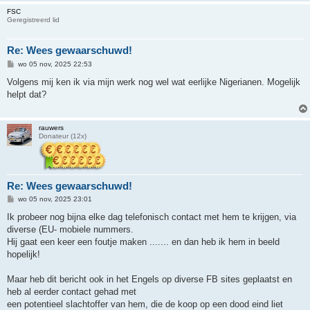
FSC
Geregistreerd lid
Re: Wees gewaarschuwd!
B
wo 05 nov, 2025 22:53
e
r
Volgens mij ken ik via mijn werk nog wel wat eerlijke Nigerianen. Mogelijk
i
helpt dat?
c
h
t
rauwers
Donateur (12x)
Re: Wees gewaarschuwd!
B
wo 05 nov, 2025 23:01
e
r
Ik probeer nog bijna elke dag telefonisch contact met hem te krijgen, via
i
diverse (EU- mobiele nummers.
c
h
Hij gaat een keer een foutje maken ....... en dan heb ik hem in beeld
t
hopelijk!
Maar heb dit bericht ook in het Engels op diverse FB sites geplaatst en
heb al eerder contact gehad met
een potentieel slachtoffer van hem, die de koop op een dood eind liet