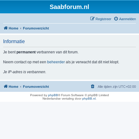
Saabforum.nl
Registreer
Aanmelden
Home
Forumoverzicht
Informatie
Je bent
permanent
verbannen van dit forum.
Neem contact op met een
beheerder
als je verwacht dat dit niet klopt.
Je IP-adres is verbannen.
Home
Forumoverzicht
Alle tijden zijn
UTC+02:00
Powered by
phpBB
® Forum Software © phpBB Limited
Nederlandse vertaling door
phpBB.nl
.