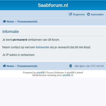
Saabforum.nl
Registreer
Aanmelden
Home
Forumoverzicht
Informatie
Je bent
permanent
verbannen van dit forum.
Neem contact op met een
beheerder
als je verwacht dat dit niet klopt.
Je IP-adres is verbannen.
Home
Forumoverzicht
Alle tijden zijn
UTC+02:00
Powered by
phpBB
® Forum Software © phpBB Limited
Nederlandse vertaling door
phpBB.nl
.