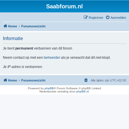
Saabforum.nl
Registreer
Aanmelden
Home
Forumoverzicht
Informatie
Je bent
permanent
verbannen van dit forum.
Neem contact op met een
beheerder
als je verwacht dat dit niet klopt.
Je IP-adres is verbannen.
Home
Forumoverzicht
Alle tijden zijn
UTC+02:00
Powered by
phpBB
® Forum Software © phpBB Limited
Nederlandse vertaling door
phpBB.nl
.