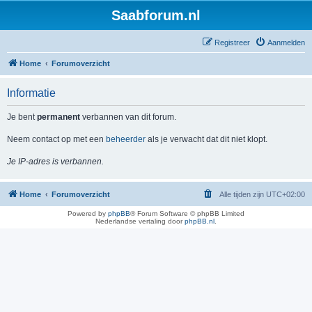
Saabforum.nl
Registreer
Aanmelden
Home
Forumoverzicht
Informatie
Je bent
permanent
verbannen van dit forum.
Neem contact op met een
beheerder
als je verwacht dat dit niet klopt.
Je IP-adres is verbannen.
Home
Forumoverzicht
Alle tijden zijn
UTC+02:00
Powered by
phpBB
® Forum Software © phpBB Limited
Nederlandse vertaling door
phpBB.nl
.