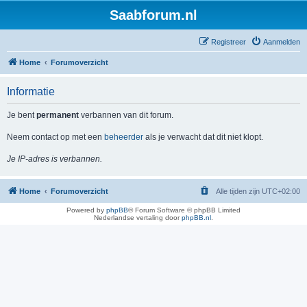
Saabforum.nl
Registreer
Aanmelden
Home
Forumoverzicht
Informatie
Je bent
permanent
verbannen van dit forum.
Neem contact op met een
beheerder
als je verwacht dat dit niet klopt.
Je IP-adres is verbannen.
Home
Forumoverzicht
Alle tijden zijn
UTC+02:00
Powered by
phpBB
® Forum Software © phpBB Limited
Nederlandse vertaling door
phpBB.nl
.