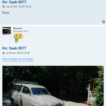
Re: Saab 95TT
B
ma 13 feb, 2023 19:51
e
r
Eens
i
c
h
t
Ronnes
Donateur (2x)
Re: Saab 95TT
B
za 06 jul, 2024 21:59
e
r
Deze staat nu te koop:
i
c
h
t