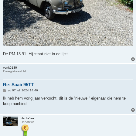
De PM-13-91. Hij staat niet in de lijst.
vonk0130
Geregistreerd lid
Re: Saab 95TT
B
zo 07 jul, 2024 14:46
e
r
Ik heb hem vorig jaar verkocht, dit is de “nieuwe “ eigenaar die hem te
i
koop aanbiedt.
c
h
t
Henk-Jan
Donateur