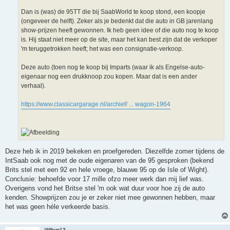
Dan is (was) de 95TT die bij SaabWorld te koop stond, een koopje
(ongeveer de helft). Zeker als je bedenkt dat die auto in GB jarenlang
show-prijzen heeft gewonnen. Ik heb geen idee of die auto nog te koop
is. Hij staat niet meer op de site, maar het kan best zijn dat de verkoper
'm teruggetrokken heeft; het was een consignatie-verkoop.
Deze auto (toen nog te koop bij Imparts (waar ik als Engelse-auto-
eigenaar nog een drukknoop zou kopen. Maar dat is een ander
verhaal).
https://www.classicargarage.nl/archief/ ... wagon-1964
Deze heb ik in 2019 bekeken en proefgereden. Diezelfde zomer tijdens de
IntSaab ook nog met de oude eigenaren van de 95 gesproken (bekend
Brits stel met een 92 en hele vroege, blauwe 95 op de Isle of Wight).
Conclusie: behoefde voor 17 mille ofzo meer werk dan mij lief was.
Overigens vond het Britse stel 'm ook wat duur voor hoe zij de auto
kenden. Showprijzen zou je er zeker niet mee gewonnen hebben, maar
het was geen héle verkeerde basis.
Willem13