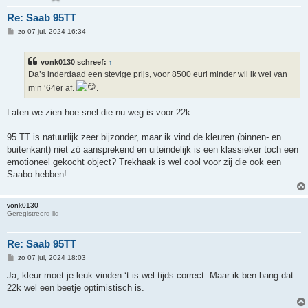
Re: Saab 95TT
B
zo 07 jul, 2024 16:34
e
r
i
vonk0130 schreef:
↑
c
h
Da’s inderdaad een stevige prijs, voor 8500 euri minder wil ik wel van
t
m’n ‘64er af.
.
Laten we zien hoe snel die nu weg is voor 22k
95 TT is natuurlijk zeer bijzonder, maar ik vind de kleuren (binnen- en
buitenkant) niet zó aansprekend en uiteindelijk is een klassieker toch een
emotioneel gekocht object? Trekhaak is wel cool voor zij die ook een
Saabo hebben!
vonk0130
Geregistreerd lid
Re: Saab 95TT
B
zo 07 jul, 2024 18:03
e
r
Ja, kleur moet je leuk vinden ‘t is wel tijds correct. Maar ik ben bang dat
i
22k wel een beetje optimistisch is.
c
h
t