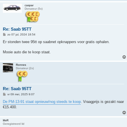
caspar
Donateur (5x)
Re: Saab 95TT
B
zo 07 jul, 2024 18:54
e
r
Er stonden twee 95tt op saabnet opknappers voor gratis ophalen.
i
c
h
Mooie auto die te koop staat.
t
Ronnes
Donateur (2x)
Re: Saab 95TT
B
vr 09 mei, 2025 9:07
e
r
De PM-13-91 staat opnieuw/nog steeds te koop
. Vraagprijs is gezakt naar
i
€15.400.
c
h
t
MvR
Geregistreerd lid