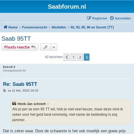
Saabforum.nl
Registreer
Aanmelden
Home
Forumoverzicht
Modellen
92, 93, 95, 96 en Sonett (TT)
Saab 95TT
Plaats reactie
1
2
3
Vorige
42 berichten
Eelco9-3
Geregistreerd lid
Re: Saab 95TT
B
za 11 feb, 2023 18:32
e
r
i
Henk-Jan schreef:
↑
c
h
Als je per se een 95 TT wil, heb je niet veel keuze, maar deze vind ik
t
zeker voor het geld best rommelig, met name de bekleding is erg
jammer.
Dat is zeker waar. Door de schaarste is het ook moeilijk een goeie prijs