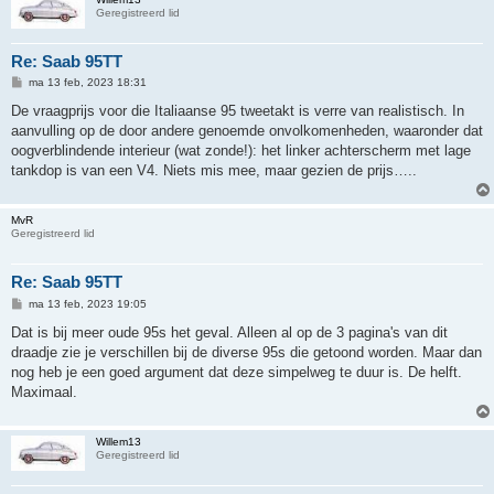
Geregistreerd lid
Re: Saab 95TT
B
ma 13 feb, 2023 18:31
e
r
De vraagprijs voor die Italiaanse 95 tweetakt is verre van realistisch. In
i
aanvulling op de door andere genoemde onvolkomenheden, waaronder dat
c
h
oogverblindende interieur (wat zonde!): het linker achterscherm met lage
t
tankdop is van een V4. Niets mis mee, maar gezien de prijs…..
MvR
Geregistreerd lid
Re: Saab 95TT
B
ma 13 feb, 2023 19:05
e
r
Dat is bij meer oude 95s het geval. Alleen al op de 3 pagina's van dit
i
draadje zie je verschillen bij de diverse 95s die getoond worden. Maar dan
c
h
nog heb je een goed argument dat deze simpelweg te duur is. De helft.
t
Maximaal.
Willem13
Geregistreerd lid