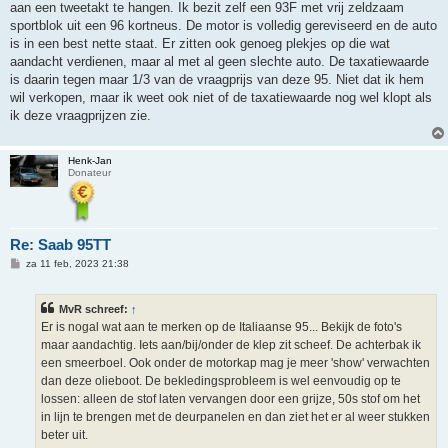
aan een tweetakt te hangen. Ik bezit zelf een 93F met vrij zeldzaam
sportblok uit een 96 kortneus. De motor is volledig gereviseerd en de auto
is in een best nette staat. Er zitten ook genoeg plekjes op die wat
aandacht verdienen, maar al met al geen slechte auto. De taxatiewaarde
is daarin tegen maar 1/3 van de vraagprijs van deze 95. Niet dat ik hem
wil verkopen, maar ik weet ook niet of de taxatiewaarde nog wel klopt als
ik deze vraagprijzen zie.
Henk-Jan
Donateur
Re: Saab 95TT
B
za 11 feb, 2023 21:38
e
r
i
MvR schreef:
↑
c
h
Er is nogal wat aan te merken op de Italiaanse 95... Bekijk de foto's
t
maar aandachtig. Iets aan/bij/onder de klep zit scheef. De achterbak ik
een smeerboel. Ook onder de motorkap mag je meer 'show' verwachten
dan deze olieboot. De bekledingsprobleem is wel eenvoudig op te
lossen: alleen de stof laten vervangen door een grijze, 50s stof om het
in lijn te brengen met de deurpanelen en dan ziet het er al weer stukken
beter uit.