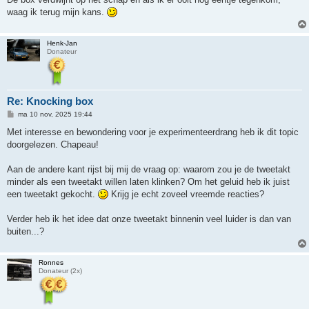
waag ik terug mijn kans.
Henk-Jan
Donateur
Re: Knocking box
B
ma 10 nov, 2025 19:44
e
r
Met interesse en bewondering voor je experimenteerdrang heb ik dit topic
i
doorgelezen. Chapeau!
c
h
t
Aan de andere kant rijst bij mij de vraag op: waarom zou je de tweetakt
minder als een tweetakt willen laten klinken? Om het geluid heb ik juist
een tweetakt gekocht.
Krijg je echt zoveel vreemde reacties?
Verder heb ik het idee dat onze tweetakt binnenin veel luider is dan van
buiten...?
Ronnes
Donateur (2x)