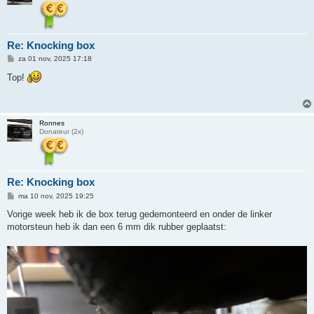
Re: Knocking box
B
za 01 nov, 2025 17:18
e
r
Top!
i
c
h
t
Ronnes
Donateur (2x)
Re: Knocking box
B
ma 10 nov, 2025 19:25
e
r
Vorige week heb ik de box terug gedemonteerd en onder de linker
i
motorsteun heb ik dan een 6 mm dik rubber geplaatst:
c
h
t