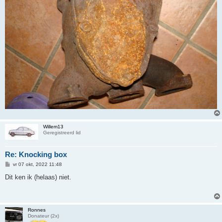
Willem13
Geregistreerd lid
Re: Knocking box
B
vr 07 okt, 2022 11:48
e
r
Dit ken ik (helaas) niet.
i
c
h
t
Ronnes
Donateur (2x)