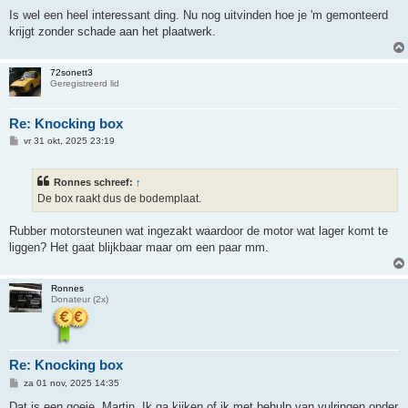
c
h
Is wel een heel interessant ding. Nu nog uitvinden hoe je 'm gemonteerd
t
krijgt zonder schade aan het plaatwerk.
72sonett3
Geregistreerd lid
Re: Knocking box
B
vr 31 okt, 2025 23:19
e
r
i
Ronnes schreef:
↑
c
h
De box raakt dus de bodemplaat.
t
Rubber motorsteunen wat ingezakt waardoor de motor wat lager komt te
liggen? Het gaat blijkbaar maar om een paar mm.
Ronnes
Donateur (2x)
Re: Knocking box
B
za 01 nov, 2025 14:35
e
r
Dat is een goeie, Martin. Ik ga kijken of ik met behulp van vulringen onder