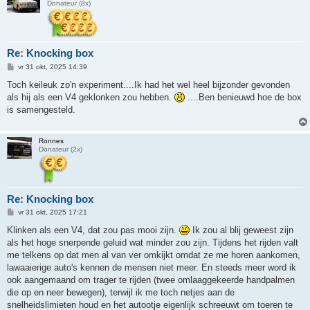
Donateur (8x)
Re: Knocking box
B
vr 31 okt, 2025 14:39
e
r
Toch keileuk zo'n experiment....Ik had het wel heel bijzonder gevonden
i
als hij als een V4 geklonken zou hebben.
....Ben benieuwd hoe de box
c
h
is samengesteld.
t
Ronnes
Donateur (2x)
Re: Knocking box
B
vr 31 okt, 2025 17:21
e
r
Klinken als een V4, dat zou pas mooi zijn.
Ik zou al blij geweest zijn
i
als het hoge snerpende geluid wat minder zou zijn. Tijdens het rijden valt
c
h
me telkens op dat men al van ver omkijkt omdat ze me horen aankomen,
t
lawaaierige auto's kennen de mensen niet meer. En steeds meer word ik
ook aangemaand om trager te rijden (twee omlaaggekeerde handpalmen
die op en neer bewegen), terwijl ik me toch netjes aan de
snelheidslimieten houd en het autootje eigenlijk schreeuwt om toeren te