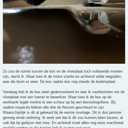
Zo zou de ruimte tussen de box en de vloerplaat toch voldoende moeten
zijn, dacht ik. Maar toen ik de motor startte en achteruit wilde wegrijden,
was die brom er weer. De box raakte dus nog steeds de bodemplaat.
Vandaag heb ik de box weer gedemonteerd en was ik vastbesloten om de
vloerplaat met een hamer te bewerken. Maar toen ik de box op de
werkbank legde merkte ik een scheur op bij een bevestingsflens. Bij
nadere inspectie bleken alle drie de flenzen gescheurd te zijn.
Waarschijnlijk is dit al gebeurd bij de eerste montage. Dit is dus jammer
genoeg einde oefening. Ik weet wel dat ik dit zou kunnen laten lassen, al
valt dat bij gietijzer niet mee. En achteraf moet alles nog eens machinaal
gevlakt worden en die kosten heb ik er niet voor over.