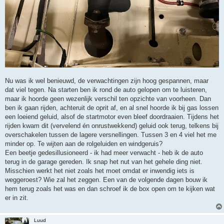
Nu was ik wel benieuwd, de verwachtingen zijn hoog gespannen, maar
dat viel tegen. Na starten ben ik rond de auto gelopen om te luisteren,
maar ik hoorde geen wezenlijk verschil ten opzichte van voorheen. Dan
ben ik gaan rijden, achteruit de oprit af, en al snel hoorde ik bij gas lossen
een loeiend geluid, alsof de startmotor even bleef doordraaien. Tijdens het
rijden kwam dit (vervelend én onrustwekkend) geluid ook terug, telkens bij
overschakelen tussen de lagere versnellingen. Tussen 3 en 4 viel het me
minder op. Te wijten aan de rolgeluiden en windgeruis?
Een beetje gedesillusioneerd - ik had meer verwacht - heb ik de auto
terug in de garage gereden. Ik snap het nut van het gehele ding niet.
Misschien werkt het niet zoals het moet omdat er inwendig iets is
weggeroest? Wie zal het zeggen. Een van de volgende dagen bouw ik
hem terug zoals het was en dan schroef ik de box open om te kijken wat
er in zit.
Luud