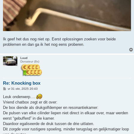
Ik geef het dus nog niet op. Eerst oplossingen zoeken voor beide
problemen en dan ga ik het nog eens proberen.
Luud
Donateur (8x)
Re: Knocking box
B
vr 31 okt, 2025 20:43
e
r
Leuk onderwerp....
i
Vriend chatbox zegt er dit over:
c
h
De box diende als drukgolfdemper en resonantiekamer:
t
De pulsen van elke cilinder liepen niet direct in elkaar over, maar werden
eerst “gebufferd” in die kamer.
Daardoor egaliseerde de druk tussen de drie uitlaten.
Dit zorgde voor rustigere spoeling, minder terugslag en gelijkmatiger loop