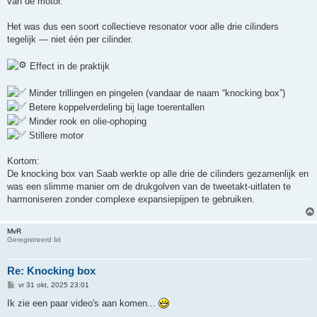
van de motor.
Het was dus een soort collectieve resonator voor alle drie cilinders
tegelijk — niet één per cilinder.
Effect in de praktijk
Minder trillingen en pingelen (vandaar de naam “knocking box”)
Betere koppelverdeling bij lage toerentallen
Minder rook en olie-ophoping
Stillere motor
Kortom:
De knocking box van Saab werkte op alle drie de cilinders gezamenlijk en
was een slimme manier om de drukgolven van de tweetakt-uitlaten te
harmoniseren zonder complexe expansiepijpen te gebruiken.
MvR
Geregistreerd lid
Re: Knocking box
B
vr 31 okt, 2025 23:01
e
r
Ik zie een paar video's aan komen...
i