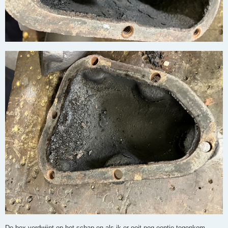
De box verdwijnt op het schap en als ik er ooit nog eentje tegenkom,