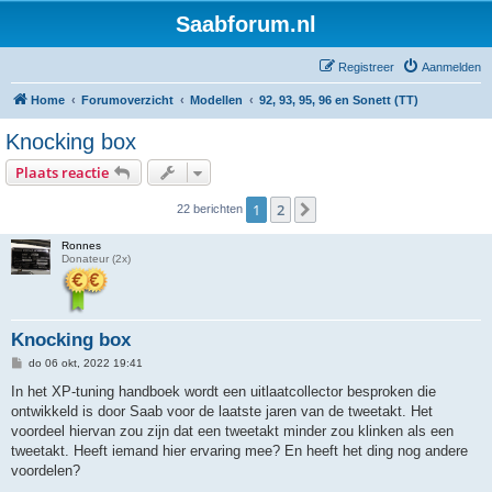
Saabforum.nl
Registreer
Aanmelden
Home
Forumoverzicht
Modellen
92, 93, 95, 96 en Sonett (TT)
Knocking box
Plaats reactie
1
2
Volgende
22 berichten
Ronnes
Donateur (2x)
Knocking box
B
do 06 okt, 2022 19:41
e
r
In het XP-tuning handboek wordt een uitlaatcollector besproken die
i
ontwikkeld is door Saab voor de laatste jaren van de tweetakt. Het
c
h
voordeel hiervan zou zijn dat een tweetakt minder zou klinken als een
t
tweetakt. Heeft iemand hier ervaring mee? En heeft het ding nog andere
voordelen?