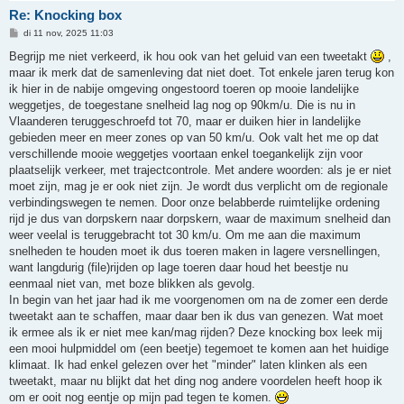
Re: Knocking box
B
di 11 nov, 2025 11:03
e
r
Begrijp me niet verkeerd, ik hou ook van het geluid van een tweetakt
,
i
maar ik merk dat de samenleving dat niet doet. Tot enkele jaren terug kon
c
h
ik hier in de nabije omgeving ongestoord toeren op mooie landelijke
t
weggetjes, de toegestane snelheid lag nog op 90km/u. Die is nu in
Vlaanderen teruggeschroefd tot 70, maar er duiken hier in landelijke
gebieden meer en meer zones op van 50 km/u. Ook valt het me op dat
verschillende mooie weggetjes voortaan enkel toegankelijk zijn voor
plaatselijk verkeer, met trajectcontrole. Met andere woorden: als je er niet
moet zijn, mag je er ook niet zijn. Je wordt dus verplicht om de regionale
verbindingswegen te nemen. Door onze belabberde ruimtelijke ordening
rijd je dus van dorpskern naar dorpskern, waar de maximum snelheid dan
weer veelal is teruggebracht tot 30 km/u. Om me aan die maximum
snelheden te houden moet ik dus toeren maken in lagere versnellingen,
want langdurig (file)rijden op lage toeren daar houd het beestje nu
eenmaal niet van, met boze blikken als gevolg.
In begin van het jaar had ik me voorgenomen om na de zomer een derde
tweetakt aan te schaffen, maar daar ben ik dus van genezen. Wat moet
ik ermee als ik er niet mee kan/mag rijden? Deze knocking box leek mij
een mooi hulpmiddel om (een beetje) tegemoet te komen aan het huidige
klimaat. Ik had enkel gelezen over het "minder" laten klinken als een
tweetakt, maar nu blijkt dat het ding nog andere voordelen heeft hoop ik
om er ooit nog eentje op mijn pad tegen te komen.