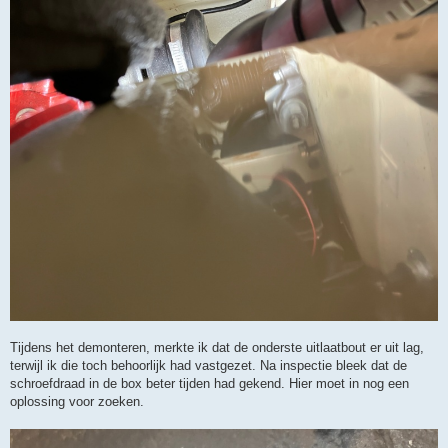
Tijdens het demonteren, merkte ik dat de onderste uitlaatbout er uit lag,
terwijl ik die toch behoorlijk had vastgezet. Na inspectie bleek dat de
schroefdraad in de box beter tijden had gekend. Hier moet in nog een
oplossing voor zoeken.