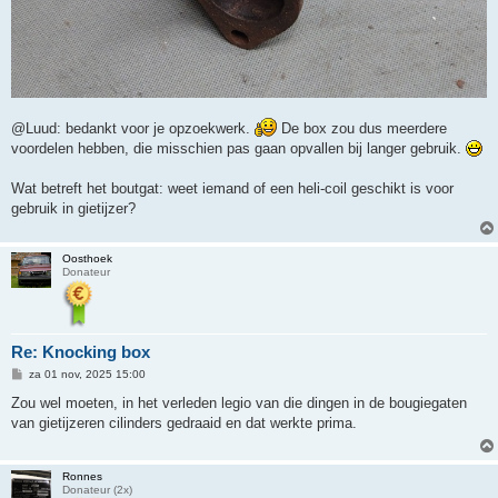
@Luud: bedankt voor je opzoekwerk.
De box zou dus meerdere
voordelen hebben, die misschien pas gaan opvallen bij langer gebruik.
Wat betreft het boutgat: weet iemand of een heli-coil geschikt is voor
gebruik in gietijzer?
Oosthoek
Donateur
Re: Knocking box
B
za 01 nov, 2025 15:00
e
r
Zou wel moeten, in het verleden legio van die dingen in de bougiegaten
i
van gietijzeren cilinders gedraaid en dat werkte prima.
c
h
t
Ronnes
Donateur (2x)