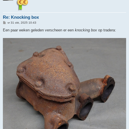
Re: Knocking box
B
vr 31 okt, 2025 10:43
e
r
Een paar weken geleden verscheen er een
knocking box
op tradera:
i
c
h
t