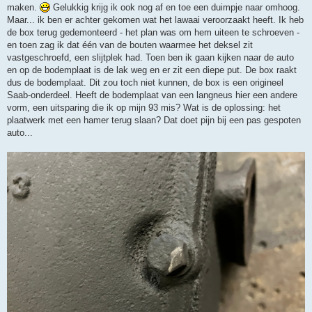
maken.
Gelukkig krijg ik ook nog af en toe een duimpje naar omhoog.
Maar... ik ben er achter gekomen wat het lawaai veroorzaakt heeft. Ik heb
de box terug gedemonteerd - het plan was om hem uiteen te schroeven -
en toen zag ik dat één van de bouten waarmee het deksel zit
vastgeschroefd, een slijtplek had. Toen ben ik gaan kijken naar de auto
en op de bodemplaat is de lak weg en er zit een diepe put. De box raakt
dus de bodemplaat. Dit zou toch niet kunnen, de box is een origineel
Saab-onderdeel. Heeft de bodemplaat van een langneus hier een andere
vorm, een uitsparing die ik op mijn 93 mis? Wat is de oplossing: het
plaatwerk met een hamer terug slaan? Dat doet pijn bij een pas gespoten
auto...