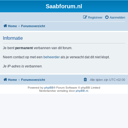
Saabforum.nl
Registreer
Aanmelden
Home
Forumoverzicht
Informatie
Je bent
permanent
verbannen van dit forum.
Neem contact op met een
beheerder
als je verwacht dat dit niet klopt.
Je IP-adres is verbannen.
Home
Forumoverzicht
Alle tijden zijn
UTC+02:00
Powered by
phpBB
® Forum Software © phpBB Limited
Nederlandse vertaling door
phpBB.nl
.