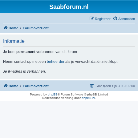
Saabforum.nl
Registreer
Aanmelden
Home
Forumoverzicht
Informatie
Je bent
permanent
verbannen van dit forum.
Neem contact op met een
beheerder
als je verwacht dat dit niet klopt.
Je IP-adres is verbannen.
Home
Forumoverzicht
Alle tijden zijn
UTC+02:00
Powered by
phpBB
® Forum Software © phpBB Limited
Nederlandse vertaling door
phpBB.nl
.