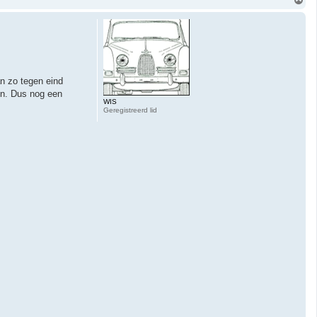
m
h
o
o
g
n zo tegen eind
en. Dus nog een
WIS
Geregistreerd lid