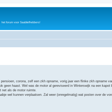
het forum voor Saabliefhebbers!
'n pensioen, corona, zelf een zkh opname, vorig jaar een flinke zkh opname v
k geen haast. Wel was de motor al gereviseerd in Winterswijk na een kapot b
 net als de motor ruimte.
bje wel kunnen verplaatsen. Zal weer (onregelmatig) wat posten over de vord