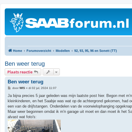
Home
Forumoverzicht
Modellen
92, 93, 95, 96 en Sonett (TT)
Ben weer terug
Plaats reactie
Ben weer terug
B
door
WIS
»
di 02 jul, 2024 11:07
e
r
Ja bijna precies 5 jaar geleden was mijn laatste post hier. Begon met m
i
kleinkinderen, en het Saabje was wat op de achtergrond gekomen, had oo
c
h
een van de drijfstangen. Onderdelen van de voorwielophanging opgeknapt
t
Maar weer begonnen omdat ik m'n garage uit moet en dan moet ik het Saa
alvast wat foto's: