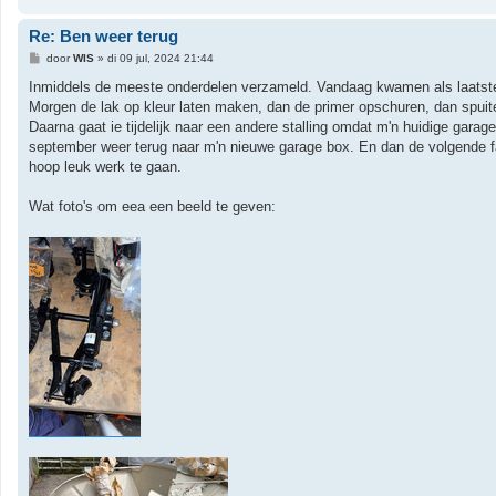
Re: Ben weer terug
B
door
WIS
»
di 09 jul, 2024 21:44
e
r
Inmiddels de meeste onderdelen verzameld. Vandaag kwamen als laatste
i
Morgen de lak op kleur laten maken, dan de primer opschuren, dan spuit
c
h
Daarna gaat ie tijdelijk naar een andere stalling omdat m'n huidige ga
t
september weer terug naar m'n nieuwe garage box. En dan de volgende f
hoop leuk werk te gaan.
Wat foto's om eea een beeld te geven: