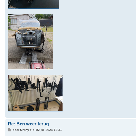
Re: Ben weer terug
B
door
Orphy
»
di 02 jul, 2024 12:31
e