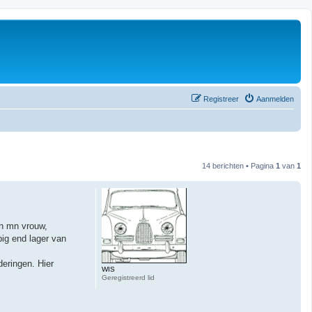
Registreer
Aanmelden
14 berichten • Pagina
1
van
1
an mn vrouw,
ig end lager van
eringen. Hier
WIS
Geregistreerd lid