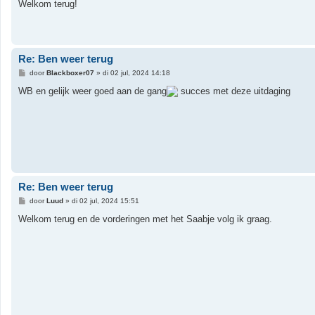
r
Welkom terug!
i
c
h
t
Re: Ben weer terug
B
door
Blackboxer07
»
di 02 jul, 2024 14:18
e
r
WB en gelijk weer goed aan de gang
succes met deze uitdaging
i
c
h
t
Re: Ben weer terug
B
door
Luud
»
di 02 jul, 2024 15:51
e
r
Welkom terug en de vorderingen met het Saabje volg ik graag.
i
c
h
t