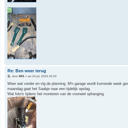
Re: Ben weer terug
B
door
WIS
»
wo 24 jul, 2024 20:43
e
r
Weer wat verder en vlg de planning. M'n garage wordt komende week ges
i
maandag gaat het Saabje naar een tijdelijk opslag.
c
h
Wat foto's tijdens het monteren van de voorwiel ophanging.
t