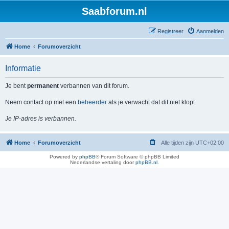
Saabforum.nl
Registreer
Aanmelden
Home
Forumoverzicht
Informatie
Je bent
permanent
verbannen van dit forum.
Neem contact op met een
beheerder
als je verwacht dat dit niet klopt.
Je IP-adres is verbannen.
Home
Forumoverzicht
Alle tijden zijn
UTC+02:00
Powered by
phpBB
® Forum Software © phpBB Limited
Nederlandse vertaling door
phpBB.nl
.