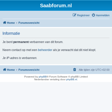
Saabforum.nl
Registreer
Aanmelden
Home
Forumoverzicht
Informatie
Je bent
permanent
verbannen van dit forum.
Neem contact op met een
beheerder
als je verwacht dat dit niet klopt.
Je IP-adres is verbannen.
Home
Forumoverzicht
Alle tijden zijn
UTC+02:00
Powered by
phpBB
® Forum Software © phpBB Limited
Nederlandse vertaling door
phpBB.nl
.