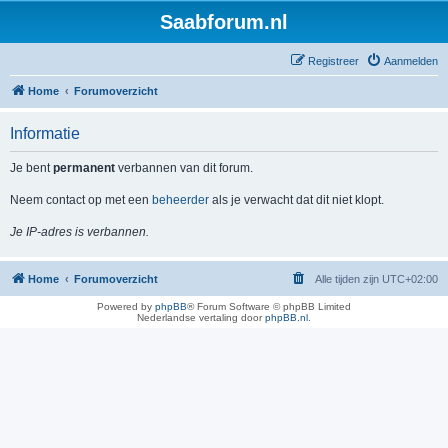
Saabforum.nl
Registreer
Aanmelden
Home
Forumoverzicht
Informatie
Je bent
permanent
verbannen van dit forum.
Neem contact op met een
beheerder
als je verwacht dat dit niet klopt.
Je IP-adres is verbannen.
Home
Forumoverzicht
Alle tijden zijn
UTC+02:00
Powered by
phpBB
® Forum Software © phpBB Limited
Nederlandse vertaling door
phpBB.nl
.