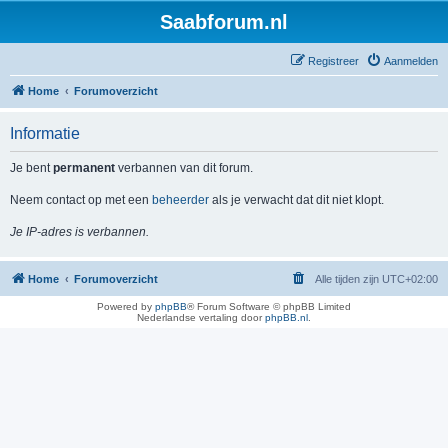
Saabforum.nl
Registreer
Aanmelden
Home
Forumoverzicht
Informatie
Je bent
permanent
verbannen van dit forum.
Neem contact op met een
beheerder
als je verwacht dat dit niet klopt.
Je IP-adres is verbannen.
Home
Forumoverzicht
Alle tijden zijn
UTC+02:00
Powered by
phpBB
® Forum Software © phpBB Limited
Nederlandse vertaling door
phpBB.nl
.