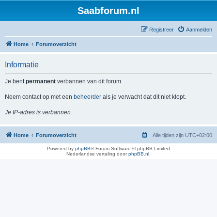
Saabforum.nl
Registreer
Aanmelden
Home
Forumoverzicht
Informatie
Je bent
permanent
verbannen van dit forum.
Neem contact op met een
beheerder
als je verwacht dat dit niet klopt.
Je IP-adres is verbannen.
Home
Forumoverzicht
Alle tijden zijn
UTC+02:00
Powered by
phpBB
® Forum Software © phpBB Limited
Nederlandse vertaling door
phpBB.nl
.