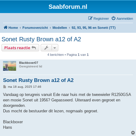
Saabforum.nl
Registreer
Aanmelden
Home
Forumoverzicht
Modellen
92, 93, 95, 96 en Sonett (TT)
Sonet Rusty Brown a12 of A2
Plaats reactie
4 berichten • Pagina
1
van
1
Blackboxer07
Geregistreerd lid
Sonet Rusty Brown a12 of A2
B
ma 18 aug, 2025 17:46
e
r
Vandaag op terugreis vanuit Ede naar huis met de tweewieler R1250GSA
i
een mooie Sonet uit 1956? Gepasseerd. Uiteraard even gegroet en
c
h
doorgereden.
t
Dus mocht de bestuurder dit lezen, nogmaals gegroet.
Blackboxer
Hans