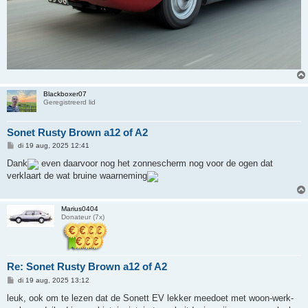
Blackboxer07
Geregistreerd lid
Sonet Rusty Brown a12 of A2
B
di 19 aug, 2025 12:41
e
r
Dank
even daarvoor nog het zonnescherm nog voor de ogen dat
i
verklaart de wat bruine waarneming
c
h
t
Marius0404
Donateur (7x)
Re: Sonet Rusty Brown a12 of A2
B
di 19 aug, 2025 13:12
e
r
leuk, ook om te lezen dat de Sonett EV lekker meedoet met woon-werk-
i