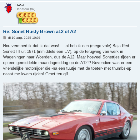
U-Poll
Donateur (8x)
Re: Sonet Rusty Brown a12 of A2
B
di 19 aug, 2025 10:03
e
r
Nou vermoed ik dat ik dat was! ... al heb ik een (mega vale) Baja Red
i
Sonett III uit 1971 (inmiddels een EV), op de terugweg van werk in
c
h
Wageningen naar Woerden, dus de A12. Maar hoeveel Sonettjes rijden er
t
op een gemiddelde maandagmiddag op de A12!? Bovendien was er een
vriendelijke motorrijder die -na een tuutje met de toeter- met thumbs-up
naast me kwam rijden! Groet terug!!