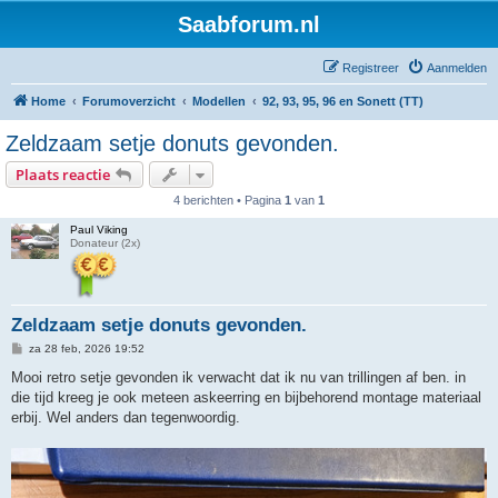
Saabforum.nl
Registreer
Aanmelden
Home
Forumoverzicht
Modellen
92, 93, 95, 96 en Sonett (TT)
Zeldzaam setje donuts gevonden.
Plaats reactie
4 berichten • Pagina
1
van
1
Paul Viking
Donateur (2x)
Zeldzaam setje donuts gevonden.
B
za 28 feb, 2026 19:52
e
r
Mooi retro setje gevonden ik verwacht dat ik nu van trillingen af ben. in
i
die tijd kreeg je ook meteen askeerring en bijbehorend montage materiaal
c
h
erbij. Wel anders dan tegenwoordig.
t