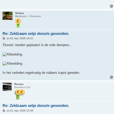
c
h
t
Tenfour
Moderator + Donateur
Re: Zeldzaam setje donuts gevonden.
B
zo 01 mar, 2026 19:11
e
r
'Donuts' worden geplaatst in de rode dempers...
i
c
h
t
In het verleden regelmatig de rubbers kapot gereden.
Ronnes
Donateur (2x)
Re: Zeldzaam setje donuts gevonden.
B
zo 01 mar, 2026 21:50
e