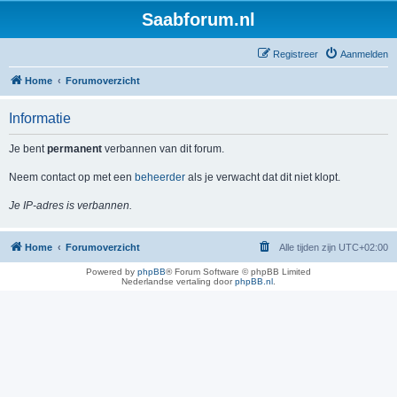
Saabforum.nl
Registreer
Aanmelden
Home
Forumoverzicht
Informatie
Je bent
permanent
verbannen van dit forum.
Neem contact op met een
beheerder
als je verwacht dat dit niet klopt.
Je IP-adres is verbannen.
Home
Forumoverzicht
Alle tijden zijn
UTC+02:00
Powered by
phpBB
® Forum Software © phpBB Limited
Nederlandse vertaling door
phpBB.nl
.