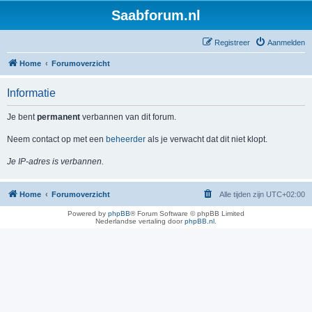
Saabforum.nl
Registreer
Aanmelden
Home
Forumoverzicht
Informatie
Je bent
permanent
verbannen van dit forum.
Neem contact op met een
beheerder
als je verwacht dat dit niet klopt.
Je IP-adres is verbannen.
Home
Forumoverzicht
Alle tijden zijn
UTC+02:00
Powered by
phpBB
® Forum Software © phpBB Limited
Nederlandse vertaling door
phpBB.nl
.