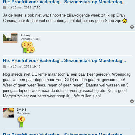
Re: Proefrit voor Vaderdag... Seizoenstart op Moederdag...
B
ma 10 mei, 2021 17:30
e
r
Ja de lente is ook niet wat t hoort te zijn,volgende week zit ik op Gran
i
Canaria,huur ik daar wel een cabrio,al zal dat helaas geen Saab zijn
c
h
t
Arthurj
Donateur (4x)
Re: Proefrit voor Vaderdag... Seizoenstart op Moederdag...
B
ma 10 mei, 2021 19:49
e
r
Nog steeds niet DE lente maar toch al een paar keer gereden. Woensdag
i
gaan we een paar dagen naar Ede [GLD] en dan gaat hij gewoon mee!
c
h
Weer of geen weer [lees, regen of geen regen]. Daarna wel wassen en 5
t
juni gaat hij een week naar de detailer voor glascoating etc. Komt goed.
Morgen zovast wat beter weer hoop ik... We zullen zien!
DV 9-3
Donateur
Re: Proefrit voor Vaderdag... Seizoenstart op Moederdag...