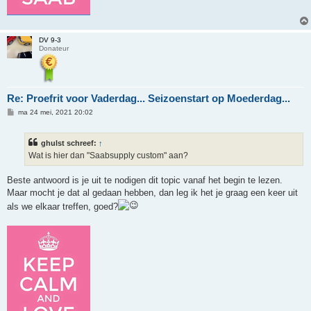
DV 9-3
Donateur
Re: Proefrit voor Vaderdag... Seizoenstart op Moederdag...
B
ma 24 mei, 2021 20:02
e
r
i
ghulst schreef:
↑
c
h
Wat is hier dan "Saabsupply custom" aan?
t
Beste antwoord is je uit te nodigen dit topic vanaf het begin te lezen.
Maar mocht je dat al gedaan hebben, dan leg ik het je graag een keer uit
als we elkaar treffen, goed?