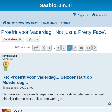
Saabforum.nl
Registreer
Aanmelden
Home
Forumoverzicht
Saab Extra
Viggen
Proefrit voor Vaderdag. 'Not just a Pretty Face'.
Gesloten
Pagina
8
van
11
1
6
7
8
9
10
11
Vorige
Volgend
163 berichten
…
schuimkraag
Donateur
Re: Proefrit voor Vaderdag... Seizoenstart op
Moederdag...
B
ma 10 mei, 2021 17:07
e
r
Het weer valt nog steeds tegen om met de caab te rijden en nu schijnt
i
eindelijk de zon hier,zit ik op mn werk,grrrr.........
c
h
t
DV 9-3