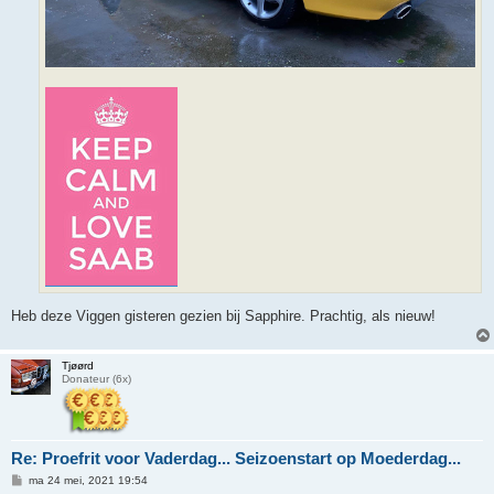
Heb deze Viggen gisteren gezien bij Sapphire. Prachtig, als nieuw!
Tjøørd
Donateur (6x)
Re: Proefrit voor Vaderdag... Seizoenstart op Moederdag...
B
ma 24 mei, 2021 19:54
e