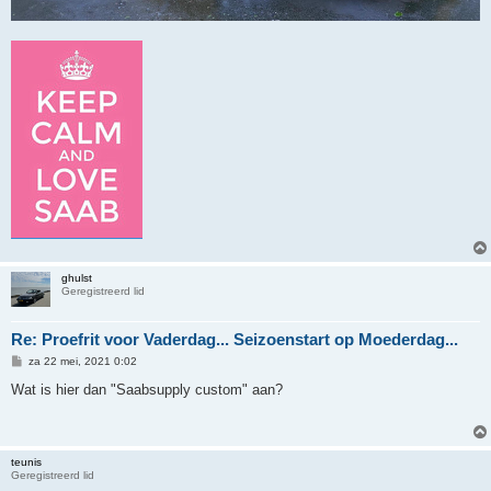
ghulst
Geregistreerd lid
Re: Proefrit voor Vaderdag... Seizoenstart op Moederdag...
B
za 22 mei, 2021 0:02
e
r
Wat is hier dan "Saabsupply custom" aan?
i
c
h
t
teunis
Geregistreerd lid