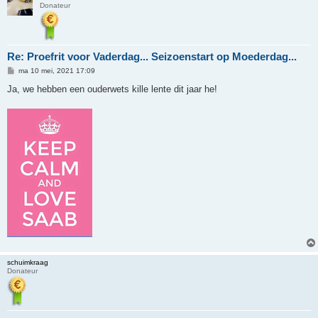
Donateur
Re: Proefrit voor Vaderdag... Seizoenstart op Moederdag...
B
ma 10 mei, 2021 17:09
e
r
Ja, we hebben een ouderwets kille lente dit jaar he!
i
c
h
t
schuimkraag
Donateur