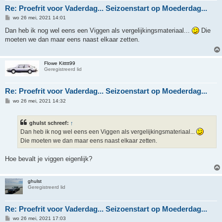
Re: Proefrit voor Vaderdag... Seizoenstart op Moederdag...
B
wo 26 mei, 2021 14:01
e
r
Dan heb ik nog wel eens een Viggen als vergelijkingsmateriaal...
Die
i
moeten we dan maar eens naast elkaar zetten.
c
h
t
Flowe Kitttt99
Geregistreerd lid
Re: Proefrit voor Vaderdag... Seizoenstart op Moederdag...
B
wo 26 mei, 2021 14:32
e
r
i
ghulst schreef:
↑
c
h
Dan heb ik nog wel eens een Viggen als vergelijkingsmateriaal...
t
Die moeten we dan maar eens naast elkaar zetten.
Hoe bevalt je viggen eigenlijk?
ghulst
Geregistreerd lid
Re: Proefrit voor Vaderdag... Seizoenstart op Moederdag...
B
wo 26 mei, 2021 17:03