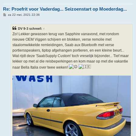
Re: Proefrit voor Vaderdag... Seizoenstart op Moederdag...
B
za 22 mei, 2021 22:36
e
r
i
DV 9-3 schreef:
↑
c
h
Zo! Lekker gewassen terug van Sapphire vanavond, met rondom
t
nieuwe OEM Viggen schijven en blokken, verse remolie met
staalomwikkelde remleidingen, Saab aux Bluetooth met verse
portiersspeakers, tiptop afgehangen portieren, en een kleine beurt...
Wat rijdt deze 'SaabSupply Custom' toch vreselijk bijzonder... Tief maar
lekker op met al die reisbeperkingen en kom maar op met die vakantie
naar Bella Italia over twee weken!
.