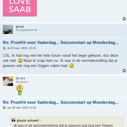
ghulst
Geregistreerd lid
Re: Proefrit voor Vaderdag... Seizoenstart op Moederdag...
B
di 25 mei, 2021 23:01
e
r
LOL, ik had nog niet het hele forum vanaf het begin gelezen, dus deze
i
ook niet.
Maar ik snap hem nu. Ik was in de veronderstelling dat je
c
h
gewoon ook nog een Viggen cabrio had.
t
DV 9-3
Donateur
Re: Proefrit voor Vaderdag... Seizoenstart op Moederdag...
B
wo 26 mei, 2021 0:18
e
r
i
ghulst schreef:
↑
c
h
...Ik was in de veronderstelling dat je gewoon ook nog een Viggen