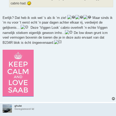
t
cabrio had.
Eerlijk? Dat heb ik ook wel ‘s als ik ‘m zie!
Maar sinds ik
‘m nu voor ‘t eerst echt ‘n paar dagen achter elkaar rij, verdwijnt de
gelijkenis...
..
Deze ‘Viggen Look’ cabrio overtreft ‘n echte Viggen
namelijk stiekem eigenlijk gewoon imho...
De low down grunt icm
veel vermogen bovenin de toeren die je in deze auto ervaart van dat
B234R blok is ècht òngeevenaard.
ghulst
Geregistreerd lid