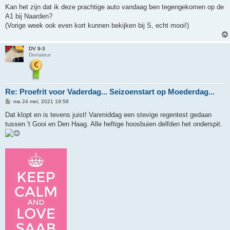
r
Kan het zijn dat ik deze prachtige auto vandaag ben tegengekomen op de
i
A1 bij Naarden?
c
h
(Vorige week ook even kort kunnen bekijken bij S, echt mooi!)
t
DV 9-3
Donateur
Re: Proefrit voor Vaderdag... Seizoenstart op Moederdag...
B
ma 24 mei, 2021 19:58
e
r
Dat klopt en is tevens juist! Vanmiddag een stevige regentest gedaan
i
tussen 't Gooi en Den Haag. Alle heftige hoosbuien delfden het onderspit.
c
h
t