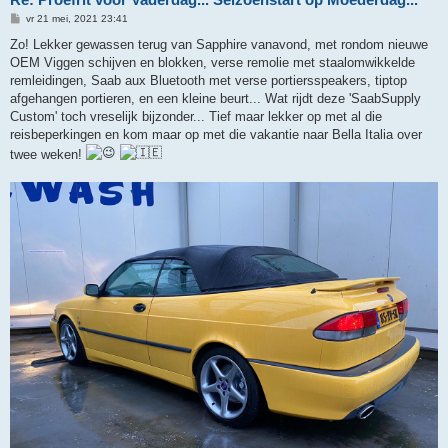
B
vr 21 mei, 2021 23:41
e
r
Zo! Lekker gewassen terug van Sapphire vanavond, met rondom nieuwe
i
OEM Viggen schijven en blokken, verse remolie met staalomwikkelde
c
h
remleidingen, Saab aux Bluetooth met verse portiersspeakers, tiptop
t
afgehangen portieren, en een kleine beurt... Wat rijdt deze 'SaabSupply
Custom' toch vreselijk bijzonder... Tief maar lekker op met al die
reisbeperkingen en kom maar op met die vakantie naar Bella Italia over
twee weken!
.