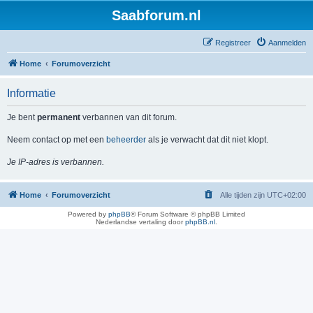
Saabforum.nl
Registreer
Aanmelden
Home
Forumoverzicht
Informatie
Je bent
permanent
verbannen van dit forum.
Neem contact op met een
beheerder
als je verwacht dat dit niet klopt.
Je IP-adres is verbannen.
Home
Forumoverzicht
Alle tijden zijn
UTC+02:00
Powered by
phpBB
® Forum Software © phpBB Limited
Nederlandse vertaling door
phpBB.nl
.