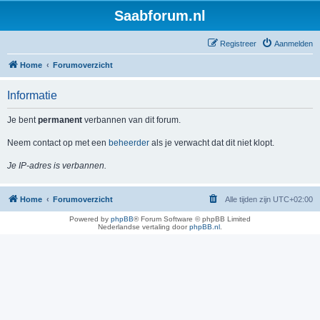
Saabforum.nl
Registreer
Aanmelden
Home
Forumoverzicht
Informatie
Je bent
permanent
verbannen van dit forum.
Neem contact op met een
beheerder
als je verwacht dat dit niet klopt.
Je IP-adres is verbannen.
Home
Forumoverzicht
Alle tijden zijn
UTC+02:00
Powered by
phpBB
® Forum Software © phpBB Limited
Nederlandse vertaling door
phpBB.nl
.