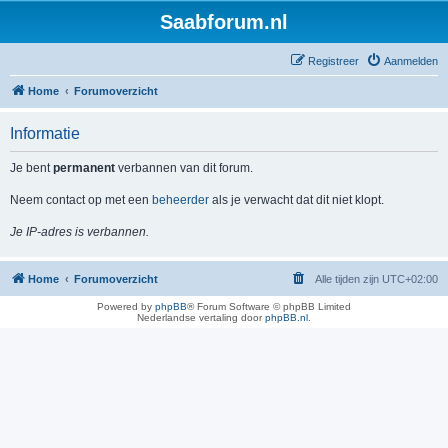
Saabforum.nl
Registreer
Aanmelden
Home
Forumoverzicht
Informatie
Je bent
permanent
verbannen van dit forum.
Neem contact op met een
beheerder
als je verwacht dat dit niet klopt.
Je IP-adres is verbannen.
Home
Forumoverzicht
Alle tijden zijn
UTC+02:00
Powered by
phpBB
® Forum Software © phpBB Limited
Nederlandse vertaling door
phpBB.nl
.