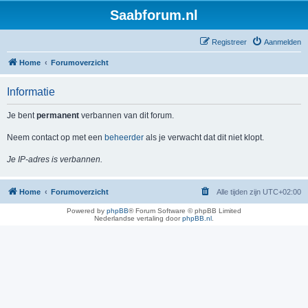
Saabforum.nl
Registreer
Aanmelden
Home
Forumoverzicht
Informatie
Je bent
permanent
verbannen van dit forum.
Neem contact op met een
beheerder
als je verwacht dat dit niet klopt.
Je IP-adres is verbannen.
Home
Forumoverzicht
Alle tijden zijn
UTC+02:00
Powered by
phpBB
® Forum Software © phpBB Limited
Nederlandse vertaling door
phpBB.nl
.