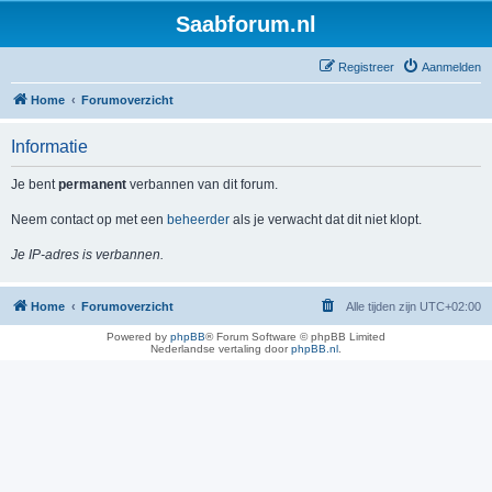
Saabforum.nl
Registreer
Aanmelden
Home
Forumoverzicht
Informatie
Je bent
permanent
verbannen van dit forum.
Neem contact op met een
beheerder
als je verwacht dat dit niet klopt.
Je IP-adres is verbannen.
Home
Forumoverzicht
Alle tijden zijn
UTC+02:00
Powered by
phpBB
® Forum Software © phpBB Limited
Nederlandse vertaling door
phpBB.nl
.