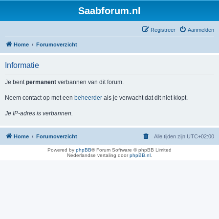
Saabforum.nl
Registreer
Aanmelden
Home
Forumoverzicht
Informatie
Je bent
permanent
verbannen van dit forum.
Neem contact op met een
beheerder
als je verwacht dat dit niet klopt.
Je IP-adres is verbannen.
Home
Forumoverzicht
Alle tijden zijn
UTC+02:00
Powered by
phpBB
® Forum Software © phpBB Limited
Nederlandse vertaling door
phpBB.nl
.