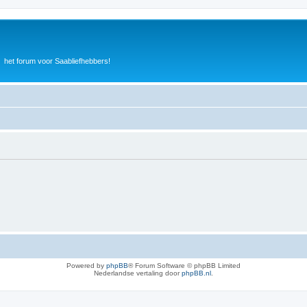
het forum voor Saabliefhebbers!
Powered by
phpBB
® Forum Software © phpBB Limited
Nederlandse vertaling door
phpBB.nl
.