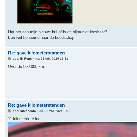
Ligt het aan mijn nieuwe bril of is dit bijna niet leesbaar?
Ben wel benoemd naar de boodschap
Re: gave kilometerstanden
B
door
El René
»
ma 23 feb, 2026 13:31
e
r
Over de 800.000 km.
i
c
h
t
Re: gave kilometerstanden
B
door
silvandam
»
do 19 mar, 2026 9:01
e
r
11 kilometer te laat:
i
c
h
t