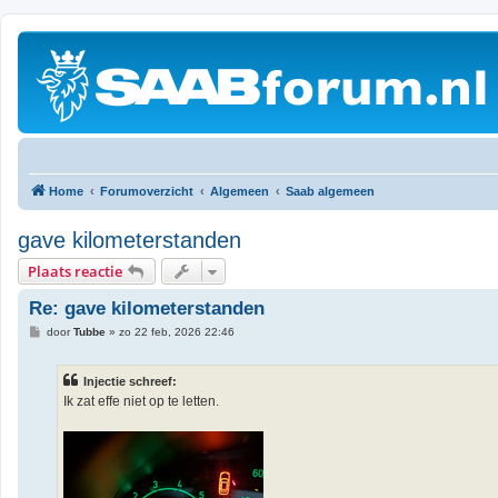
Home
Forumoverzicht
Algemeen
Saab algemeen
gave kilometerstanden
Plaats reactie
Re: gave kilometerstanden
B
door
Tubbe
»
zo 22 feb, 2026 22:46
e
r
i
Injectie schreef:
c
h
Ik zat effe niet op te letten.
t