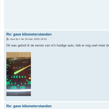
Re: gave kilometerstanden
B
door
Li
»
do 19 mar, 2026 19:01
e
r
Dit was geloof ik de eerste van m'n huidige auto, heb er nog veel meer (te
i
c
h
t
Re: gave kilometerstanden