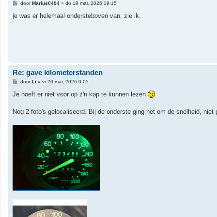
B
door
Marius0404
»
do 19 mar, 2026 19:15
e
r
je was er helemaal ondersteboven van, zie ik.
i
c
h
t
Re: gave kilometerstanden
B
door
Li
»
vr 20 mar, 2026 0:05
e
r
Je hoeft er niet voor op z'n kop te kunnen lezen
i
c
h
Nog 2 foto's gelocaliseerd. Bij de onderste ging het om de snelheid, niet g
t