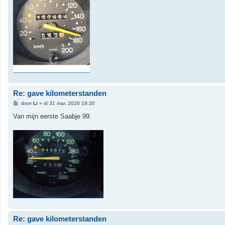
Re: gave kilometerstanden
B
door
Li
»
di 31 mar, 2026 18:30
e
r
Van mijn eerste Saabje 99.
i
c
h
t
Re: gave kilometerstanden