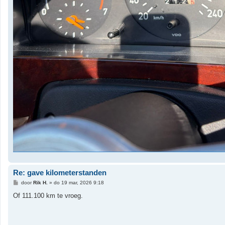
Re: gave kilometerstanden
B
door
Rik H.
»
do 19 mar, 2026 9:18
e
r
Of 111.100 km te vroeg.
i
c
h
t