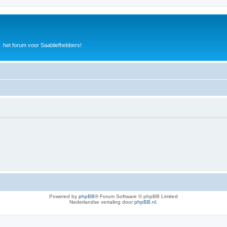
het forum voor Saabliefhebbers!
Powered by
phpBB
® Forum Software © phpBB Limited
Nederlandse vertaling door
phpBB.nl
.