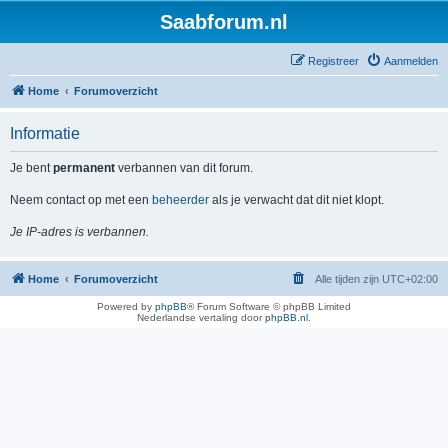
Saabforum.nl
Registreer
Aanmelden
Home
Forumoverzicht
Informatie
Je bent
permanent
verbannen van dit forum.
Neem contact op met een
beheerder
als je verwacht dat dit niet klopt.
Je IP-adres is verbannen.
Home
Forumoverzicht
Alle tijden zijn
UTC+02:00
Powered by
phpBB
® Forum Software © phpBB Limited
Nederlandse vertaling door
phpBB.nl
.