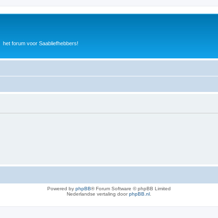
het forum voor Saabliefhebbers!
Powered by
phpBB
® Forum Software © phpBB Limited
Nederlandse vertaling door
phpBB.nl
.