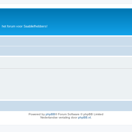
het forum voor Saabliefhebbers!
Powered by
phpBB
® Forum Software © phpBB Limited
Nederlandse vertaling door
phpBB.nl
.