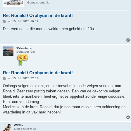
Geregistreerd lid
Re: Ronald / Orphyum in de krant!
B
wo 15 okt, 2025 16:49
e
r
De keren dat ik die man al wakker heb gebeld om 10u...
i
c
h
t
95twinturbo
Donateur (2x)
Re: Ronald / Orphyum in de krant!
B
wo 15 okt, 2025 22:37
e
r
Onlangs velgen gekocht, en per toeval mijn oude velgen verkocht aan
i
Ronald. Zeer zeer prettig zaken gedaan. Een van de gekochte velgen
c
h
bleek iets te mankeren, heel erg netjes opgelost zonder enige discussie.
t
Echt een verademing.
Mooi stuk in de krant Ronald, dat je nog maar mooie jaren voldoening en
waardering in dit vak mag hebben!
WilNiks
Geregistreerd lid