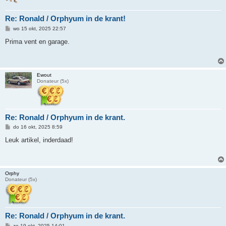
Re: Ronald / Orphyum in de krant!
B
wo 15 okt, 2025 22:57
e
r
Prima vent en garage.
i
c
h
t
Ewout
Donateur (5x)
Re: Ronald / Orphyum in de krant.
B
do 16 okt, 2025 8:59
e
r
Leuk artikel, inderdaad!
i
c
h
t
Orphy
Donateur (5x)
Re: Ronald / Orphyum in de krant.
B
zo 19 okt, 2025 14:01