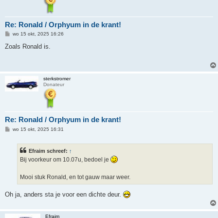
Re: Ronald / Orphyum in de krant!
B
wo 15 okt, 2025 16:26
e
r
Zoals Ronald is.
i
c
h
t
sterkstromer
Donateur
Re: Ronald / Orphyum in de krant!
B
wo 15 okt, 2025 16:31
e
r
i
Efraim schreef:
↑
c
h
Bij voorkeur om 10.07u, bedoel je
t
Mooi stuk Ronald, en tot gauw maar weer.
Oh ja, anders sta je voor een dichte deur.
Efraim