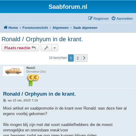
Saabforum.nl
Registreer
Aanmelden
Home
Forumoverzicht
Algemeen
Saab algemeen
Ronald / Orphyum in de krant.
Plaats reactie
1
2
Volgende
16 berichten
ReinO
Donateur (2x)
Ronald / Orphyum in de krant.
B
wo 15 okt, 2025 7:16
e
r
Mooi artikel en saabpromotie in de krant over Ronald: was deze hier al
i
ergens voorbij gekomen?
c
h
t
We mogen blij zijn met dat soort saabliefhebbers die de meest
onmogelijke en onmisbare meuk'voor
ons bewaren zodat we nog jaren kunnen blijven rijden.