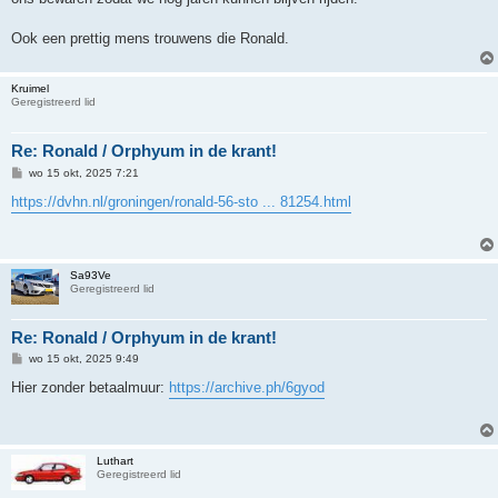
Ook een prettig mens trouwens die Ronald.
Kruimel
Geregistreerd lid
Re: Ronald / Orphyum in de krant!
B
wo 15 okt, 2025 7:21
e
r
https://dvhn.nl/groningen/ronald-56-sto ... 81254.html
i
c
h
t
Sa93Ve
Geregistreerd lid
Re: Ronald / Orphyum in de krant!
B
wo 15 okt, 2025 9:49
e
r
Hier zonder betaalmuur:
https://archive.ph/6gyod
i
c
h
t
Luthart
Geregistreerd lid