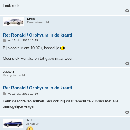
c
h
Leuk stuk!
t
Efraim
Geregistreerd lid
Re: Ronald / Orphyum in de krant!
B
wo 15 okt, 2025 15:45
e
r
Bij voorkeur om 10.07u, bedoel je
i
c
h
Mooi stuk Ronald, en tot gauw maar weer.
t
Jules9-3
Geregistreerd lid
Re: Ronald / Orphyum in de krant!
B
wo 15 okt, 2025 16:16
e
r
Leuk geschreven artikel! Ben ook blij daar terecht te kunnen met alle
i
onmogelijke vragen.
c
h
t
HanU
Donateur