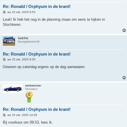
Re: Ronald / Orphyum in de krant!
B
wo 15 okt, 2025 9:53
e
r
Leuk! Ik heb het nog in de planning staan om eens te kijken in
i
Slochteren.
c
h
t
Sa93Ve
Geregistreerd lid
Re: Ronald / Orphyum in de krant!
B
wo 15 okt, 2025 9:55
e
r
Gewoon op zaterdag ergens op de dag aanwaaien.
i
c
h
t
sterkstromer
Donateur
Re: Ronald / Orphyum in de krant!
B
wo 15 okt, 2025 14:35
e
r
Bij voorkeur om 09:53, lees ik.
i