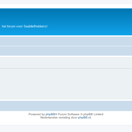
het forum voor Saabliefhebbers!
Powered by
phpBB
® Forum Software © phpBB Limited
Nederlandse vertaling door
phpBB.nl
.