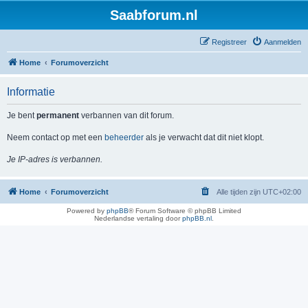
Saabforum.nl
Registreer
Aanmelden
Home
Forumoverzicht
Informatie
Je bent
permanent
verbannen van dit forum.
Neem contact op met een
beheerder
als je verwacht dat dit niet klopt.
Je IP-adres is verbannen.
Home
Forumoverzicht
Alle tijden zijn
UTC+02:00
Powered by
phpBB
® Forum Software © phpBB Limited
Nederlandse vertaling door
phpBB.nl
.