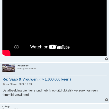
RoelandV
Geregistreerd lid
Re: Saab & Vrouwen. ( > 1.000.000 keer )
B
za 30 mei, 2026 19:39
e
r
De afbeelding die hier stond heb ik op uitdrukkelijk verzoek van een
i
forumlid verwijderd.
c
h
t
collega