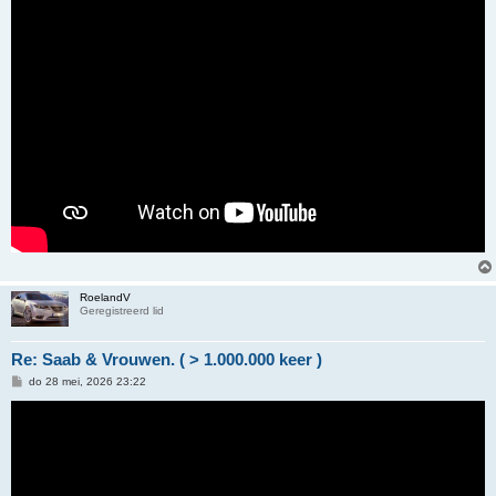
RoelandV
Geregistreerd lid
Re: Saab & Vrouwen. ( > 1.000.000 keer )
B
do 28 mei, 2026 23:22
e
r
i
c
h
t