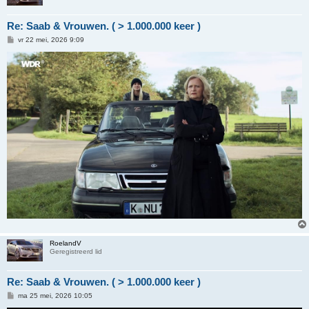
Re: Saab & Vrouwen. ( > 1.000.000 keer )
B
vr 22 mei, 2026 9:09
e
r
i
c
h
t
RoelandV
Geregistreerd lid
Re: Saab & Vrouwen. ( > 1.000.000 keer )
B
ma 25 mei, 2026 10:05
e