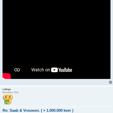
r
i
c
h
t
collega
Donateur (3x)
Re: Saab & Vrouwen. ( > 1.000.000 keer )