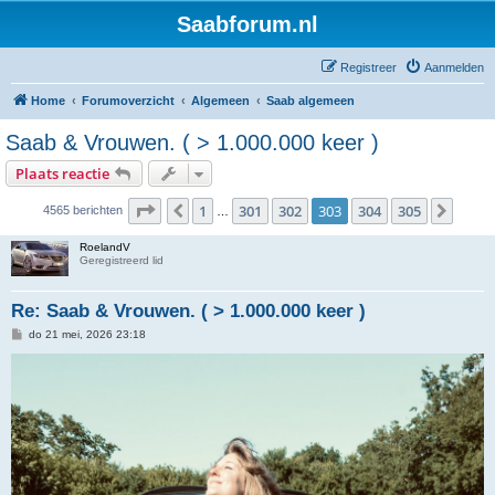
Saabforum.nl
Registreer
Aanmelden
Home
Forumoverzicht
Algemeen
Saab algemeen
Saab & Vrouwen. ( > 1.000.000 keer )
Plaats reactie
Pagina
303
van
305
1
301
302
303
304
305
Vorige
Volg
4565 berichten
…
RoelandV
Geregistreerd lid
Re: Saab & Vrouwen. ( > 1.000.000 keer )
B
do 21 mei, 2026 23:18
e
r
i
c
h
t