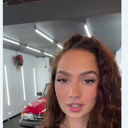
r
i
c
h
t