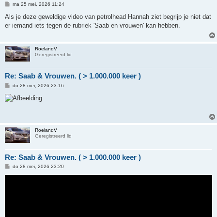
B
ma 25 mei, 2026 11:24
e
r
Als je deze geweldige video van petrolhead Hannah ziet begrijp je niet dat
i
er iemand iets tegen de rubriek 'Saab en vrouwen' kan hebben.
c
h
t
RoelandV
Geregistreerd lid
Re: Saab & Vrouwen. ( > 1.000.000 keer )
B
do 28 mei, 2026 23:16
e
r
i
c
h
t
RoelandV
Geregistreerd lid
Re: Saab & Vrouwen. ( > 1.000.000 keer )
B
do 28 mei, 2026 23:20
e
r
i
c
h
t