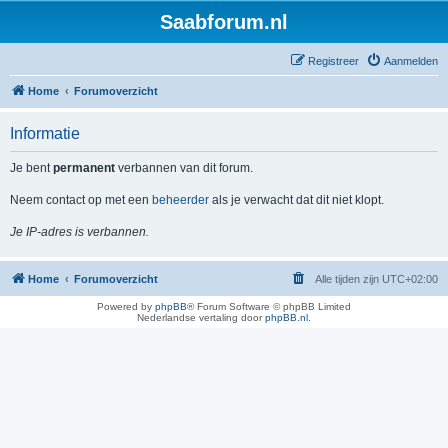
Saabforum.nl
Registreer
Aanmelden
Home
Forumoverzicht
Informatie
Je bent
permanent
verbannen van dit forum.
Neem contact op met een
beheerder
als je verwacht dat dit niet klopt.
Je IP-adres is verbannen.
Home
Forumoverzicht
Alle tijden zijn
UTC+02:00
Powered by
phpBB
® Forum Software © phpBB Limited
Nederlandse vertaling door
phpBB.nl
.