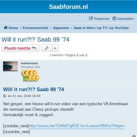
Saabforum.nl
Registreer
Aanmelden
Home
Forumoverzicht
Algemeen
Saab in films / op TV / op YouTube
Will it run?!? Saab 99 '74
Plaats reactie
1 bericht • Pagina
1
van
1
redmervand
Donateur (6x)
Will it run?!? Saab 99 '74
B
do 21 mei, 2026 19:30
e
r
Net gespot, een heuse will-it-run video van een typische V8 Amerikaan
i
die normaal aan Chevy pickups sleutelt!
c
h
Vermakelijk moet ik zeggen!
t
[youtube_new]
http://youtu.be/T2rMdTqlfGE?si=LwoouVB9XaTHnpvv
[/youtube_new]