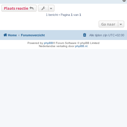
Plaats reactie
1 bericht • Pagina
1
van
1
Ga naar
Home
Forumoverzicht
Alle tijden zijn
UTC+02:00
Powered by
phpBB
® Forum Software © phpBB Limited
Nederlandse vertaling door
phpBB.nl
.