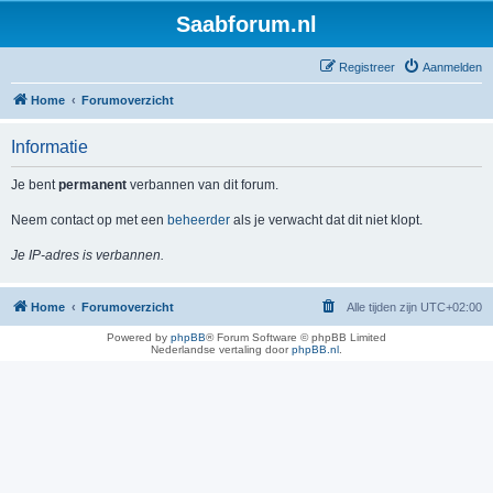
Saabforum.nl
Registreer
Aanmelden
Home
Forumoverzicht
Informatie
Je bent
permanent
verbannen van dit forum.
Neem contact op met een
beheerder
als je verwacht dat dit niet klopt.
Je IP-adres is verbannen.
Home
Forumoverzicht
Alle tijden zijn
UTC+02:00
Powered by
phpBB
® Forum Software © phpBB Limited
Nederlandse vertaling door
phpBB.nl
.